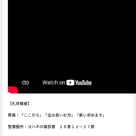
【礼拝概要】
賛美：「ここから」「主は良いお方」「慕い求めます」
聖書箇所：ヨハネの福音書 １８章１２～２７節