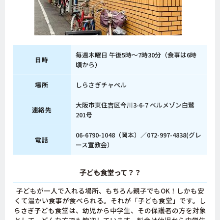
毎週木曜日 午後5時～7時30分（食事は6時
日時
頃から）
場所
しらさぎチャペル
大阪市東住吉区今川3-6-7 ベルメゾン白鷺
連絡先
201号
06-6790-1048（岡本）／072-997-4838(グレ
電話
ース宣教会）
子ども食堂って？？
子どもが一人で入れる場所、もちろん親子でもOK！しかも安
くて温かい食事が食べられる。それが「子ども食堂」です。し
らさぎ子ども食堂は、幼児から中学生、その保護者の方を対象
として、どんな方でも歓迎しています。料金は幼児から中学生