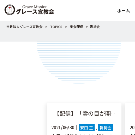
ホーム
宗教法人グレース宣教会
>
TOPICS
>
集会配信
>
祈祷会
【配信】「霊の目が開かれる」黙3:14-22
【
2021/06/30｜
20
安田 正
祈祷会