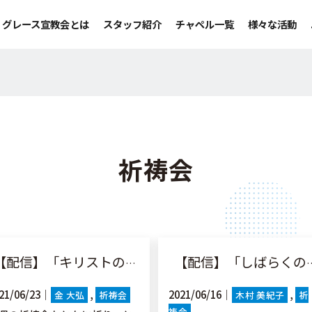
グレース宣教会とは
スタッフ紹介
チャペル一覧
様々な活動
祈祷会
配信】「キリストの愛に変えられて」ルカ19:1-10
【配信】「しばらくの苦しみ」出1:1-22
21/06/23｜
2021/06/16｜
金 大弘
祈祷会
木村 美紀子
祈
祷会