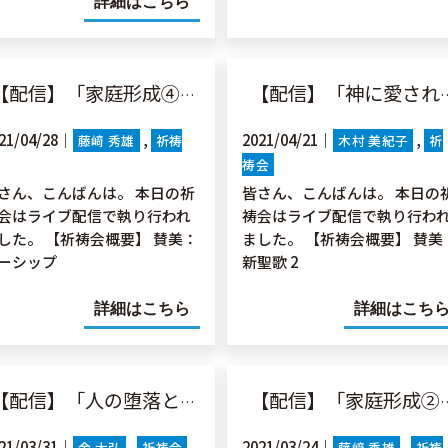
詳細はこちら
配信】「家庭形成④ 何を目指すのか」伝4:12
【配信】「神に愛された人よ」ロマ8:28-39
21/04/28｜
2021/04/21｜
藤﨑 秀雄
祈祷
木村 美紀子
祈
祷会
さん、こんばんは。 本日の祈
皆さん、こんばんは。 本日の
会はライブ配信で執り行われ
祷会はライブ配信で執り行わ
した。 【祈祷会概要】 賛美：
ました。 【祈祷会概要】 賛美
ーシップ
新聖歌 2
詳細はこちら
詳細はこち
配信】「人の堕落と神の恵み」創3:1-24
【配信】「家庭形成②」創2:24
21/03/31｜
2021/03/24｜
金 大弘
祈祷会
藤﨑 秀雄
祈祷