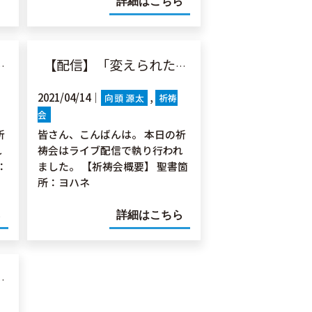
詳細はこちら
【配信】「変えられたトマス」ヨハ20:19-31
2021/04/14｜
向頭 源太
祈祷
会
祈
皆さん、こんばんは。 本日の祈
れ
祷会はライブ配信で執り行われ
：
ました。 【祈祷会概要】 聖書箇
所：ヨハネ
ら
詳細はこちら