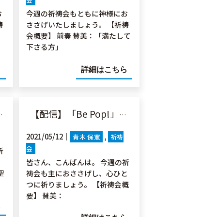
お
今週の祈祷会もともに神様にお
祷
ささげいたしましょう。 【祈祷
会概要】 前奏 賛美：「満たして
下さる方」
ら
詳細はこちら
【配信】「Be Pop!」箴言14:4
2021/05/12｜
青木 保憲
祈祷
会
祈
皆さん、こんばんは。 今週の祈
聖
祷会も主におささげし、心ひと
つに祈りましょう。 【祈祷会概
要】 賛美：
ら