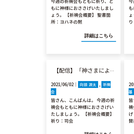
今週の祈祷会もともに祈り、と
今
もに神様におささげいたしまし
も
ょう。 【祈祷会概要】 聖書箇
ょ
所：ヨハネの黙
り
詳細はこちら
【配信】「神さまによる健康」Ⅰテサ5:23-24
【
2021/06/02｜
20
向頭 源太
祈祷
会
基
皆さん、こんばんは。 今週の祈
皆
祷会もともに神様におささげい
祷
たしましょう。 【祈祷会概要】
げ
祈り：司会
賛