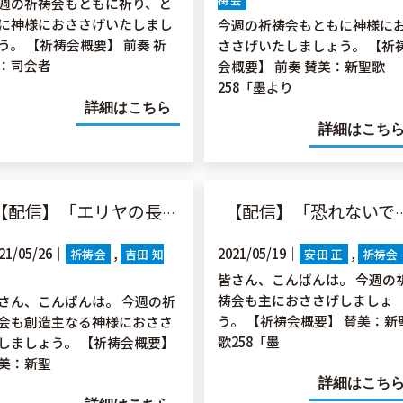
週の祈祷会もともに祈り、と
に神様におささげいたしまし
今週の祈祷会もともに神様に
う。 【祈祷会概要】 前奏 祈
ささげいたしましょう。 【祈
：司会者
会概要】 前奏 賛美：新聖歌
258「墨より
詳細はこちら
詳細はこち
配信】「エリヤの長い道のり」Ⅰ列19:1-8
【配信】「恐れないで信じなさい」マコ5:21-24, 35-43
21/05/26｜
2021/05/19｜
祈祷会
吉田 知
安田 正
祈祷会
皆さん、こんばんは。 今週の
祷会も主におささげしましょ
さん、こんばんは。 今週の祈
う。 【祈祷会概要】 賛美：新
会も創造主なる神様におささ
歌258「墨
しましょう。 【祈祷会概要】
美：新聖
詳細はこち