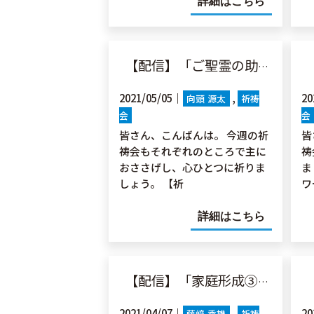
詳細はこちら
【配信】「ご聖霊の助けを得る」ヨハ14:13-31
【
2021/05/05｜
20
向頭 源太
祈祷
会
会
皆さん、こんばんは。 今週の祈
皆
祷会もそれぞれのところで主に
祷
おささげし、心ひとつに祈りま
ま
しょう。 【祈
ワ
詳細はこちら
【配信】「家庭形成③互いに」エペ5:21
【
2021/04/07｜
20
藤﨑 秀雄
祈祷