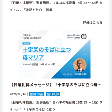
【日曜礼拝概要】 聖書箇所：マルコの福音書 14章 53 ～ 65節 タ
イトル：「沈黙と告白」 説教
詳細はこちら
【日曜礼拝メッセージ】「十字架のそばに立つ母マリア」ヨハネの福音書 19章 25 ～ 27節【大阪府・八尾市・グレース宣教会・キリスト教会】
2026/05/16｜
吉田 知基
聖日礼拝
【日曜礼拝概要】 聖書箇所：ヨハネの福音書 19章 25 ～ 27節 タ
イトル：「十字架のそばに立つ