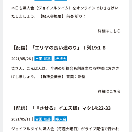
本日も婦人会（ジョイフルタイム）をオンラインでおささげい
たしましょう。 【婦人会概要】 前奏 祈り：
詳細はこちら
【配信】「エリヤの長い道のり」Ⅰ列19:1-8
2021/05/26｜
吉田 知基
祈祷会
皆さん、こんばんは。 今週の祈祷会も創造主なる神様におささ
げしましょう。 【祈祷会概要】 賛美：新聖
詳細はこちら
【配信】「『させる』イエス様」マタ14:22-33
2021/05/11｜
吉田 知基
婦人会
ジョイフルタイム 婦人会（毎週火曜日）がライブ配信で行われ