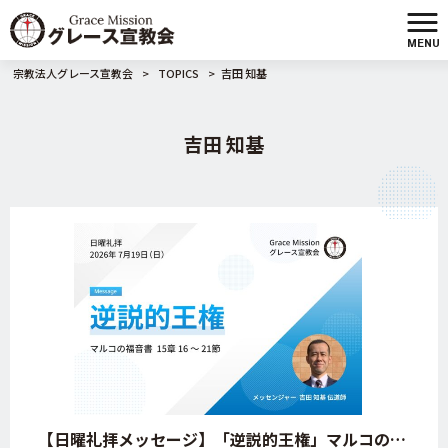
MENU
宗教法人グレース宣教会
>
TOPICS
>
吉田 知基
吉田 知基
【日曜礼拝メッセージ】「逆説的王権」マルコの福音書 15章 16 ～ 21節【大阪府・八尾市・グレース宣教会・キリスト教会】