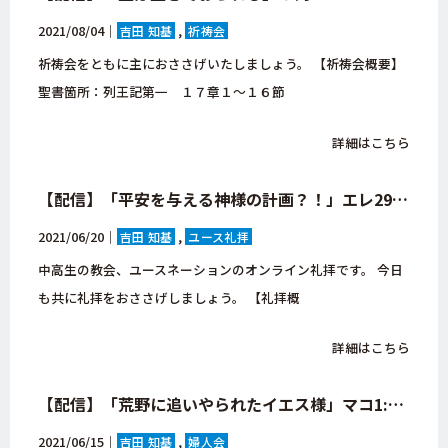
2021/08/04｜
吉田 知基
祈祷会
祈祷会をともに主におささげいたしましょう。 【祈祷会概要】
聖書箇所：列王記第一 １７章１～１６節
詳細はこちら
【配信】「平安を与える神様の計画？！」エレ29:11
2021/06/20｜
吉田 知基
ユース礼拝
中高生の教会、ユースネーションのオンライン礼拝です。 今日
も共に礼拝をおささげしましょう。 【礼拝概
詳細はこちら
【配信】「荒野に追いやられたイエス様」マコ1:12-13
2021/06/15｜
吉田 知基
婦人会