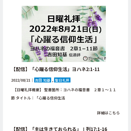
【配信】「心躍る信仰生活」ヨハネ2:1-11
2022/08/21｜
吉田 知基
聖日礼拝
【日曜礼拝概要】 聖書箇所：ヨハネの福音書 ２章１～１１
節 タイトル：「心躍る信仰生活
詳細はこちら
【配信】「主は生きておられる」Ⅰ列17:1-16