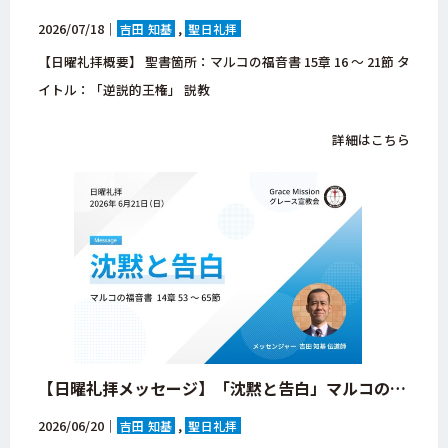
2026/07/18｜
吉田 知基
聖日礼拝
【日曜礼拝概要】 聖書箇所：マルコの福音書 15章 16 ～ 21節 タ
イトル：「逆説的王権」 説教
詳細はこちら
【日曜礼拝メッセージ】「沈黙と告白」マルコの福音書 14章 53 ～ 65節【大阪府・八尾市・グレース宣教会・キリスト教会】
2026/06/20｜
吉田 知基
聖日礼拝