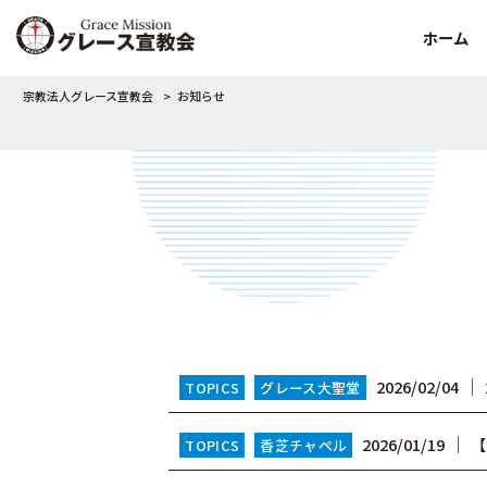
ホーム
宗教法人グレース宣教会
>
お知らせ
│
2026/02/04
TOPICS
グレース大聖堂
│
2026/01/19
【
TOPICS
香芝チャペル