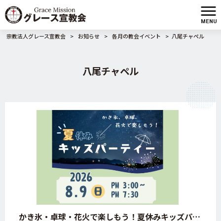
MENU
宗教法人グレース宣教会
>
お知らせ
>
各月の教会イベント
>
八尾チャペル
八尾チャペル
かき氷・卓球・花火で楽しもう！夏休みキッズパーティー♪【大阪・八尾市・八尾チャペル・日曜学校】