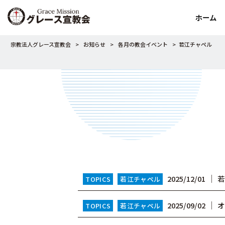
ホーム
宗教法人グレース宣教会
>
お知らせ
>
各月の教会イベント
>
若江チャペル
│
2025/12/01
若
TOPICS
若江チャペル
│
2025/09/02
オ
TOPICS
若江チャペル