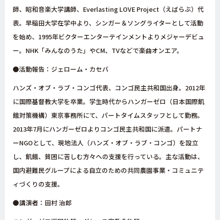
師、昭和音楽大学講師、Everlasting LOVE Project（えばらぶ）代
表。早稲田大学在学中より、シンガー＆ソングライターとして活動
を始め、1995年ビクターエンターテインメントよりメジャーデビュ
ー。NHK「みんなのうた」やCM、TVなどで楽曲オンエア。
●活動報告：ジェローム・カセバ
ハンズ・オブ・ラブ・コンゴ代表、コンゴ民主共和国出身。2012年
に国際基督教大学を卒業。学生時代からハンガーゼロ（日本国際飢
餓対策機構）東京事務所にて、パートタイムスタッフとして勤務。
2013年7月にハンガーゼロよりコンゴ民主共和国に派遣。パートナ
ーNGOとして、現地法人（ハンズ・オブ・ラブ・コンゴ）を設立
し、飢餓、貧困に苦しむ方々への支援を行っている。主な活動は、
国内避難民グループによる自立のための共同農園事業・コミュニテ
ィづくりの支援。
●講演者：田村 治郎