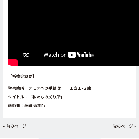
【祈祷会概要】
聖書箇所：テモテへの手紙 第一 １章１-２節
タイトル：「私たちの拠り所
」
説教者：藤﨑 秀雄師
« 前のページ
後のページ »