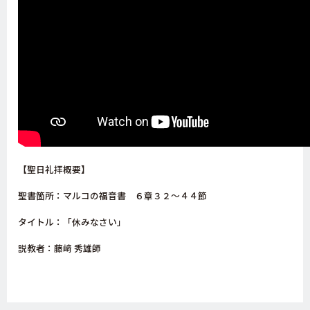
【聖日礼拝概要】
聖書箇所：マルコの福音書 ６章３２～４４節
タイトル：「休みなさい」
説教者：藤﨑 秀雄師