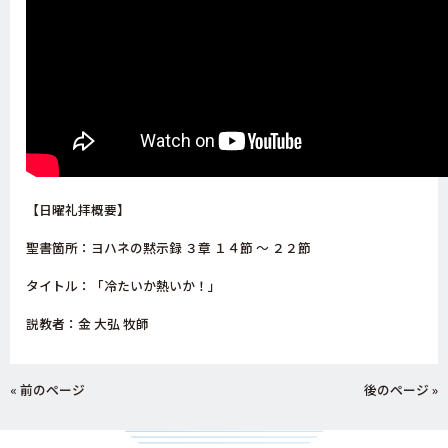
【日曜礼拝概要】
聖書箇所：ヨハネの
黙示録 ３章 １４節 ～ ２２節
タイトル：「冷たいか熱いか！」
説教者：金 大弘 牧師
« 前のページ
後のページ »