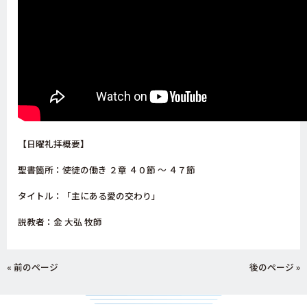
【日曜礼拝概要】
聖書箇所：使徒の働き
２章 ４０節 〜 ４７節
タイトル：「主にある愛の交わり」
説教者：金 大弘 牧師
« 前のページ
後のページ »