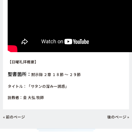
【日曜礼拝概要】
聖書箇所：
黙示録 ２章 １８節 ～ ２９節
タイトル：「サタンの深みー誘惑」
説教者：金 大弘 牧師
« 前のページ
後のページ »