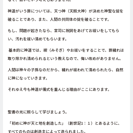
神道がいう罪については、天つ神（天照大神）が決めた神聖な掟を
破ることであり、また、人間の共同体の掟を破ることです。
もし、問題が起きたなら、宮司に祝詞をあげてお祓いをしてもら
い、汚れを祓い清めてもらいます。
基本的に神道では、禊（みそぎ）やお祓いをすることで、罪穢れは
取り除かれ清められるという教えなので、悔い改めがありません。
人間は神々の子孫なのだから、穢れが祓われて清められたら、自然
に神になっていきます。
それゆえ今も神道が儀式を重んじる理由がここにあります。
聖書の光に照らして学びましょう。
「初めに神が天と地を創造した」（創世記
1
：１）とあるように、
すべてのものは創造主によって造られました。