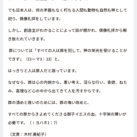
でも日本人は、何の矛盾もなく朽ちる人間も動物も自然も神として
祀り、偶像礼拝をしています。
しかし、創造主がわかることによって目が開かれ、偶像礼拝から解
き放たれていきます。
罪については「すべての人は罪を犯して、神の栄光を受けることが
できず」（ローマ
3
：
23
）と、
はっきりと人は罪人だと語っています。
なぜなら、罪は心の内側から、悪い考え、淫らな行い、貪欲、ねた
み、高慢など心の中から出てきて人を汚すからです。
罪の清めと救いのためには、罪の悔い改めと、
すべての罪からきよめてくださる御子イエスの血、十字架の贖いが
必要です。（Ⅰヨハネ1：7）
（文責：木村 美紀子）