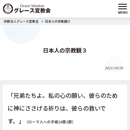
MENU
宗教法人グレース宣教会
>
日本人の宗教観３
日本人の宗教観３
2021/10/20
「兄弟たちよ。私の心の願い、彼らのため
に神にささげる祈りは、彼らの救いで
す。」
（ローマ人への手紙
10
章
1
節）