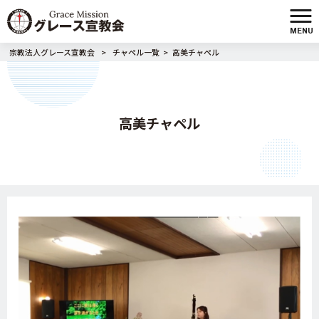
MENU
宗教法人グレース宣教会
>
チャペル一覧
>
高美チャペル
高美チャペル