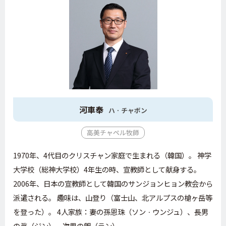
河車奉
ハㆍチャボン
高美チャペル牧師
1970年、4代目のクリスチャン家庭で生まれる（韓国）。 神学
大学校（総神大学校）4年生の時、宣教師として献身する。
2006年、日本の宣教師として韓国のサンジョンヒョン教会から
派遣される。 趣味は、山登り（富士山、北アルプスの槍ヶ岳等
を登った）。 4人家族：妻の孫恩珠（ソンㆍウンジュ）、長男
の眞（ジン）、次男の朗（ラン）。