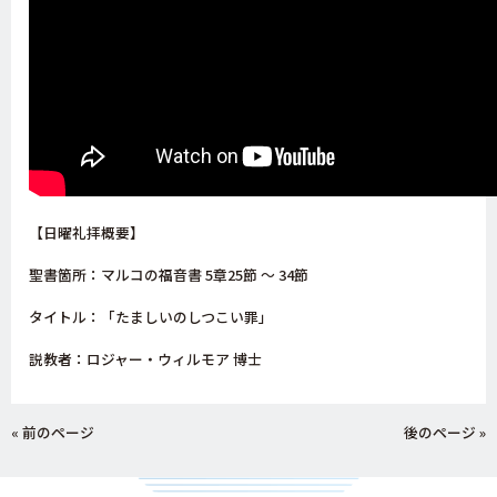
【日曜礼拝概要】
聖書箇所：マルコの福音書 5
章25
節 〜 34
節
タイトル：「たましいのしつこい罪」
説教者：ロジャー・ウィルモア 博士
« 前のページ
後のページ »